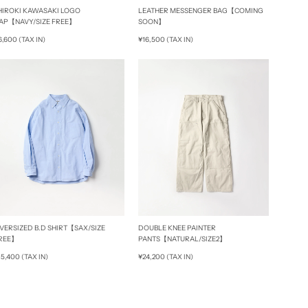
HIROKI KAWASAKI LOGO
LEATHER MESSENGER BAG【COMING
AP【NAVY/SIZE FREE】
SOON】
6,600 (TAX IN)
¥16,500 (TAX IN)
VERSIZED B.D SHIRT【SAX/SIZE
DOUBLE KNEE PAINTER
REE】
PANTS【NATURAL/SIZE2】
15,400 (TAX IN)
¥24,200 (TAX IN)