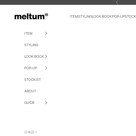
コンテンツへスキップ
前へ
meltum
ITEM
STYLING
LOOK BOOK
POP-UP
STOCK
ITEM
STYLING
LOOK BOOK
POP-UP
STOCKIST
ABOUT
GUIDE
日本語