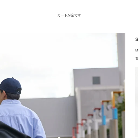
カートが空です
S
M