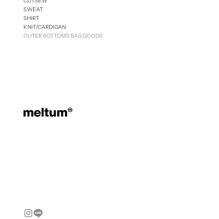
CUTSEW
SWEAT
SHIRT
KNIT/CARDIGAN
OUTER
BOTTOMS
BAG
GOODS