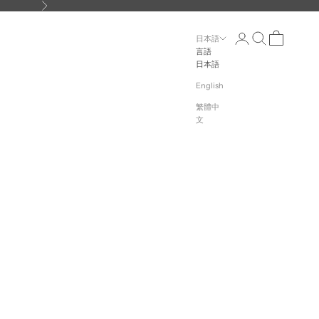
次へ
検索
CART
日本語
言語
日本語
English
繁體中
文