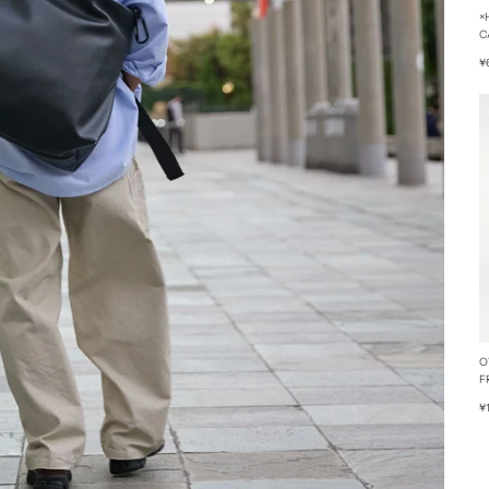
×
C
¥
O
F
¥